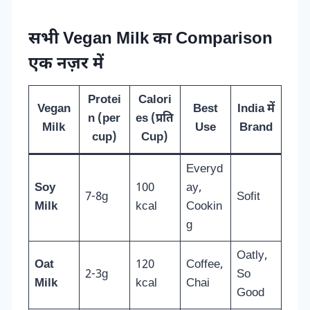
सभी Vegan Milk का Comparison
एक नज़र में
Protei
Calori
Vegan
Best
India में
n (per
es (प्रति
Milk
Use
Brand
cup)
Cup)
Everyd
Soy
100
ay,
7-8g
Sofit
Milk
kcal
Cookin
g
Oatly,
Oat
120
Coffee,
2-3g
So
Milk
kcal
Chai
Good