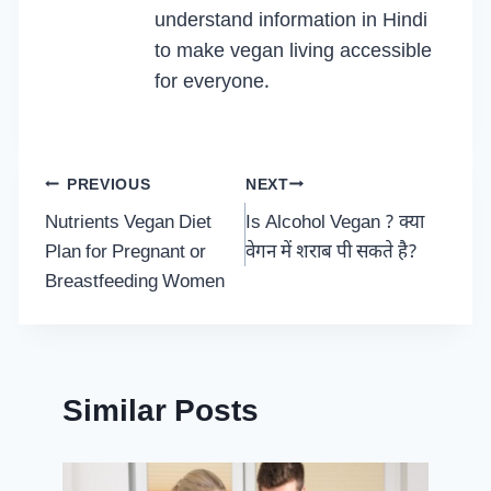
understand information in Hindi
to make vegan living accessible
for everyone.
Post
PREVIOUS
NEXT
Nutrients Vegan Diet
Is Alcohol Vegan ? क्या
navigation
Plan for Pregnant or
वेगन में शराब पी सकते है?
Breastfeeding Women
Similar Posts