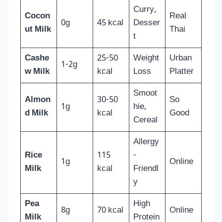
Curry,
Cocon
Real
0g
45 kcal
Desser
ut Milk
Thai
t
Cashe
25-50
Weight
Urban
1-2g
w Milk
kcal
Loss
Platter
Smoot
Almon
30-50
So
1g
hie,
d Milk
kcal
Good
Cereal
Allergy
Rice
115
-
1g
Online
Milk
kcal
Friendl
y
Pea
High
8g
70 kcal
Online
Milk
Protein